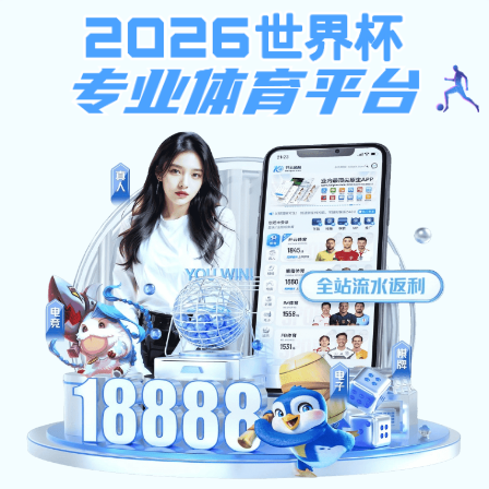
ky开云
理工官网
信息门户
办公系统
网站首页
学院概况
+