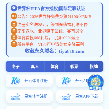
学院简介
现任领导
历任领导
学院文化
校园风光
机构设置
+
教学系部
管理机构
内设组织
人才培养
+
专业简介
规章制度
学籍管理
教研教改
创新创业
党群工作
+
党建工作
工会工作
学生工作
+
团学之声
学子风采
心理健康