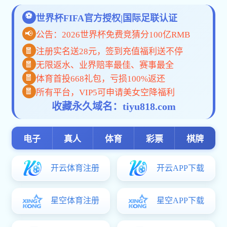
学院简介
现任领导
历任领导
学院文化
校园风光
机构设置
+
教学系部
管理机构
内设组织
人才培养
+
专业简介
规章制度
学籍管理
教研教改
创新创业
党群工作
+
党建工作
工会工作
学生工作
+
团学之声
学子风采
心理健康