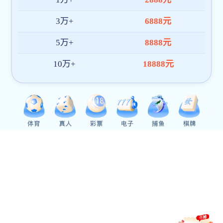
童院长坐在学生中间，全程认真聆听授课内容，细致观
察教师教学状态、学生听课情况。