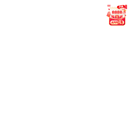
金相技能是机械及材料类相关专业学生必须熟练掌
的一项基本技能，是了解材料的一把钥匙。全国大学
金相技能大赛是全国普通高校大学生学科竞赛排行榜
的84个竞赛项目之一，是机械及材料类相关专业规格
高、制度最健全、规模最大、影响最广泛的全国性大
生学科赛事。大赛旨在以赛促教、以赛促改、以赛
学，促进校际交流，不断提高专业人才培养质量。
过“以赛代练”的模式提升学生的专业技能、工匠精神、
术审美和科学素养，为全国机械及材料类相关专业的