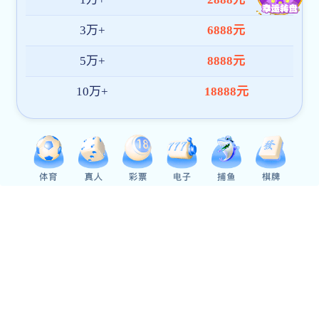
等奖6项、团体三等奖1项。