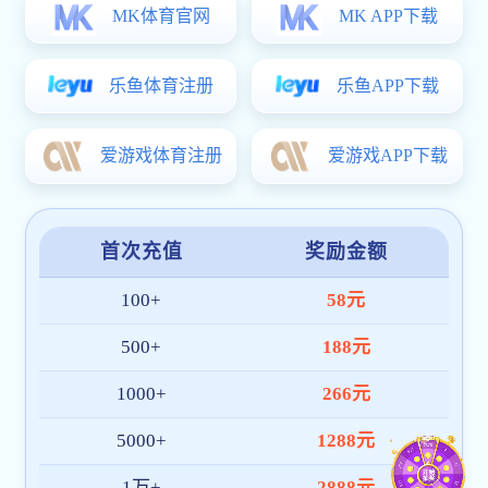
ky开云:机电学子在第十四届全国大学生金相技能大
中再创28ky开元直营
ky开云:
发布人：机电系
发表时间：2025-08-28 17:04
点击：次
7月25至30日，由教育部高等学校材料类专业教学
导委员会主办、成都工业学院（宜宾校区）承办的第
四届全国大学生金相技能大赛决赛在四川宜宾举行，55
所高校2236名选手同台竞技，
我校ky开云8名学生参赛
两个赛道荣获个人一等奖1项、个人二等奖1项、个人