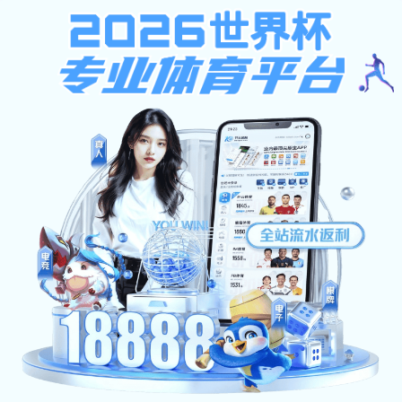
ky开云
理工官网
信息门户
办公系统
网站首页
学院概况
+