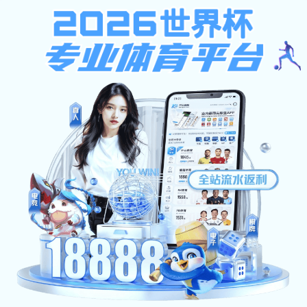
ky开云
理工官网
信息门户
办公系统
网站首页
学院概况
+