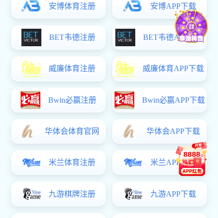
招生就业
+
本科招生
就业动态
就业政策
招聘信息
校友之家
+
校友动态
校友工作
校友风采
新闻栏目
+
ky开云要闻
综合新闻
大阳城电子游戏公告
+
大阳城电子游戏公告
人才培养
专业简介
规章制度
学籍管理
教研教改