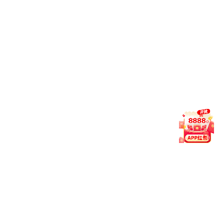
（五）
思想政治理论课、公共体育课、
实验实践
课
，以及各系特殊规定的其他课程
,
除特殊情况外
不得申请免修。
（六）
学生因生理缺陷或疾病经学院指定医院证
明，学生提出申请并经所在系和体育教学单位同
意，报教务部门批准，可以不跟班上体育课，但
在上体育课时参加由任课教师指定的活动，经考
及格给予相应成绩并获得学分。
第十四条
课程免听
学生因特别需要，可申请并经审核批准后免听或