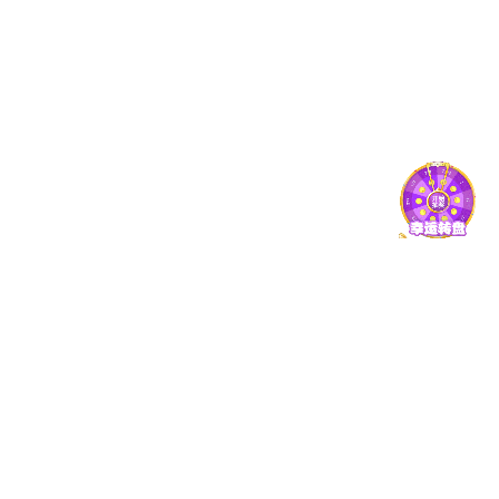
理论讲授课程
16-18
学时
单独开设的实验课程
20-25
学时
体育课、艺术欣赏类课程
25-30
学时
集中性的实践教学环节
1
周
其它校外实践活动
2
周
课程考核成绩与学分绩点的对应关系
100—
79—
成绩
＜
60
89—80
69—60
90
70
百分制
5.0—
3.9—
2.9—
1.9—
绩点
0