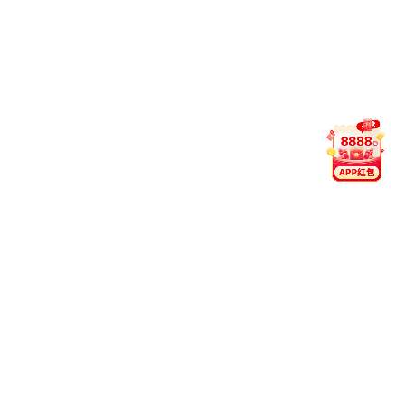
学校团委审核，同意转出，入学后由ky开云审批材料通
过后同意转入。
（2）线下团关系接收（转入）
所需材料：团关系转接介绍信，入团志愿书，团员证。
入学后，由系组织部统一收集收入档案室。
注意： 团关系转接介绍信需加盖公章；
入团志愿书需完整，如若入团志愿书丢失，由原学校补
办或者开具《团员登记表》；
团员证需加盖转出章，如若丢失，由原学校补办。
联系人：廖老师 联系电话：0730-8337692