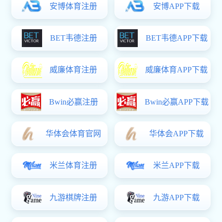
招生就业
+
本科招生
就业动态
就业政策
招聘信息
校友之家
+
校友动态
校友工作
校友风采
新闻栏目
+
ky开云要闻
综合新闻
大阳城电子游戏公告
+
大阳城电子游戏公告
招生就业
本科招生
就业动态
就业政策
招聘信息