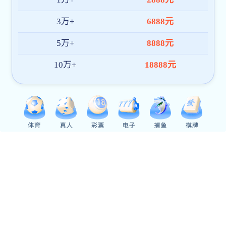
杨宜远，中共党员，2014-2018年在我院工程系
药工程专业学习。他以扎实的专业基础、严谨的科研
态度和持续进取的精神，在药学与基础医学领域不断
钻研，逐步成长为一名具有潜力的青年科研工作者。
杨宜远在校期间，他始终以高标准要求自己，不
仅在专业学习中成绩名列前茅，而且积极参与各类学
科竞赛与社会实践，展现出极高的综合能力。他曾担
任班长，组织过多次活动，荣获“优秀共产党员”“优
毕业生”等称号，连续两年获得国家励志奖学金，并
高等数学、化学实验等学科竞赛中屡获28ky开元直
营。此外，他也顺利通过大学英语四、六级考试，为