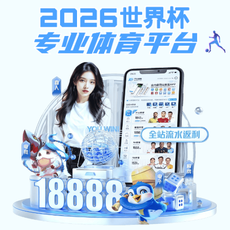
ky开云
理工官网
信息门户
办公系统
网站首页
学院概况
+