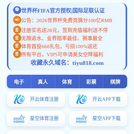
学院简介
现任领导
历任领导
学院文化
校园风光
机构设置
+
教学系部
管理机构
内设组织
人才培养
+
专业简介
规章制度
学籍管理
教研教改
创新创业
党群工作
+
党建工作
工会工作
学生工作
+
团学之声
学子风采
心理健康