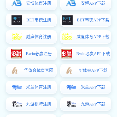
招生就业
+
本科招生
就业动态
就业政策
招聘信息
校友之家
+
校友动态
校友工作
校友风采
新闻栏目
+
ky开云要闻
综合新闻
大阳城电子游戏公告
+
大阳城电子游戏公告
校友之家
校友动态
校友工作
校友风采
校友风采