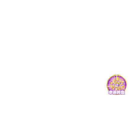
守也在不断打磨自身。大学期间担任社团策划部部长
的经历，早已悄然锤炼了他的组织、策划与拍摄能
力；而入职后领导的悉心指导、同事的无私帮助，以
及他对家乡深沉的热爱，共同构成了他扎根这片新闻
土壤的养分。