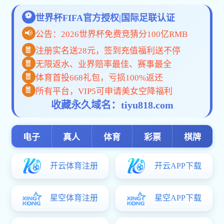
学院简介
现任领导
历任领导
学院文化
校园风光
机构设置
+
教学系部
管理机构
内设组织
人才培养
+
专业简介
规章制度
学籍管理
教研教改
创新创业
党群工作
+
党建工作
工会工作
学生工作
+
团学之声
学子风采
心理健康