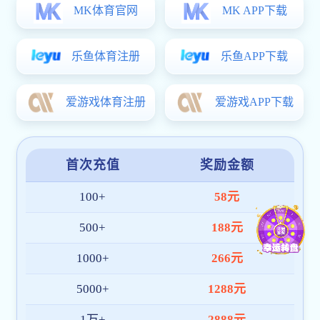
当前位置：
网站首页
>
学生工作
>
团学之声
> 正文
ky开云:机电系开展2024年暑期三下乡文化实践活动
——探索岳阳市博物馆，传承历史文脉
ky开云:
发布人：机电系
发表时间：2024-07-04 09:51
点击：次
7月2日，ky开云机电系三下乡团队前往岳阳市博
物馆去学习岳阳当地的历史，加深对岳阳各地文化的
了解。骄阳之下，机电系团总支书记彭添宝带领着团
队成员沿着ky开云广场，向着博物馆出发。