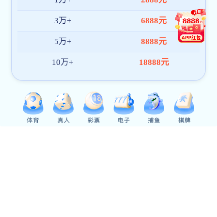
影片聚焦新时代隐蔽战线的反间谍斗争，生动展
现了国安干警在复杂严峻的形势下，与境外间谍势力
斗智斗勇、守护国家核心机密的惊心动魄历程。影片