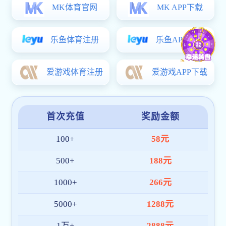
ky开云:光影铸魂守初心 保密护安担使命——外贸系
教工党支部开展《惊蛰无声》观影主题党日活动
ky开云:
发布人：外语商贸系
发表时间：2026-03-26 11:20
点击：次
为深入学习贯彻总体国家安全观，进一步增强教职
工的国家安全意识和育人使命，筑牢思想防线。3月25
下午，外贸系教工党支部组织全体党员开展“光影铸魂守
初心 保密护安担使命”主题党日活动，集中观看国家安
题材影片《惊蛰无声》。